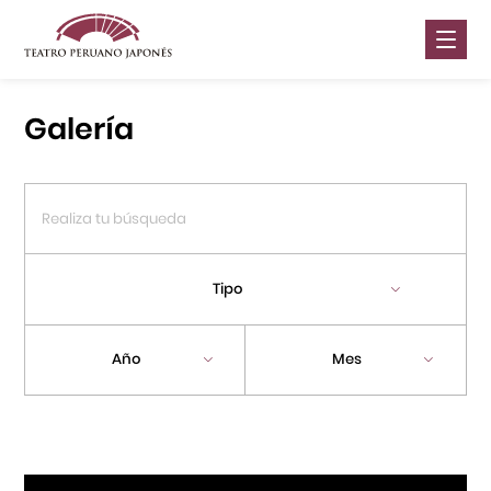
Nosotros
Galería
Presentaciones
Galería
Contáctanos
Tipo
Portal APJ
Año
Mes
Centro Cultural Peruano Japonés
Cursos
Museo de la Inmigración Japonesa