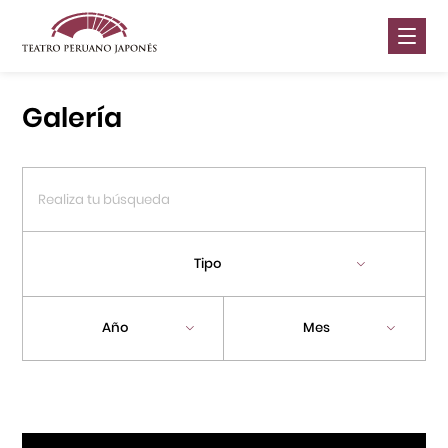
Nosotros
Galería
Presentaciones
Galería
Contáctanos
Tipo
Portal APJ
Año
Mes
Centro Cultural Peruano Japonés
Cursos
Museo de la Inmigración Japonesa