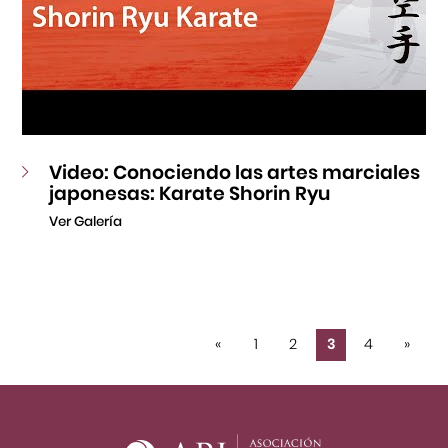
Video: Conociendo las artes marciales
japonesas: Karate Shorin Ryu
Ver Galería
«
1
2
3
4
»