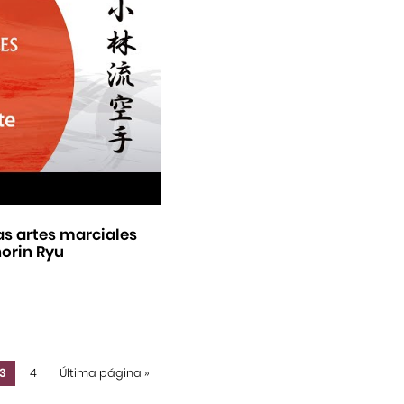
as artes marciales
horin Ryu
3
4
Última página
»