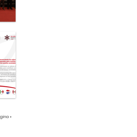
ágina
»