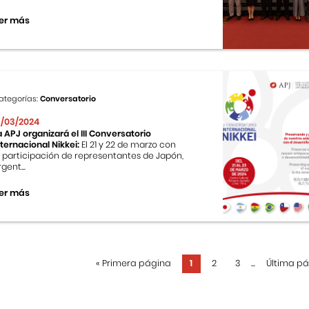
er más
ategorías:
Conversatorio
9/03/2024
a APJ organizará el III Conversatorio
nternacional Nikkei:
El 21 y 22 de marzo con
a participación de representantes de Japón,
gent...
er más
«
Primera página
1
2
3
...
Última p