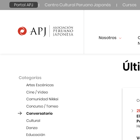
Portal APJ
Centro Cultural Peruano Japonés
Cursos
Nosotros
N
Últ
Categorías
Artes Escénicas
Cine / Video
Comunidad Nikkei
C
Concurso / Torneo
2
Conversatorio
E
Cultural
P
H
Danza
Educación
V