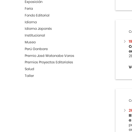
Exposición
Feria
Fondo Editorial
Idioma
Idioma Japonés
C
Institucional
1
Museo
C
Perú Ganbare
o
Premio José Watanabe Varas
2
Premios Proyectos Editoriales
V
Salud
Taller
C
2
I
a
p
e