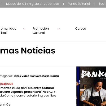
Museo de la Inmigración Japonesa
Fondo Editorial
Teat
Comunidad
Promoción
Cursos
ikkei
Cultural
imas Noticias
ategorías:
Cine / Video, Conversatorio, Danza
1/04/2026
l martes 28 de abril el Centro Cultural
eruano Japonés presentará “Noch...:
●
abrá cine y conversatorio. Ingreso libre
er más