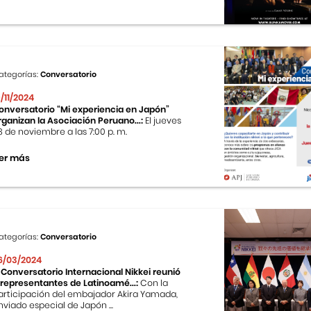
ategorías:
Conversatorio
9/11/2024
onversatorio “Mi experiencia en Japón”
rganizan la Asociación Peruano...:
El jueves
8 de noviembre a las 7:00 p. m.
er más
ategorías:
Conversatorio
6/03/2024
II Conversatorio Internacional Nikkei reunió
 representantes de Latinoamé...:
Con la
articipación del embajador Akira Yamada,
nviado especial de Japón ...