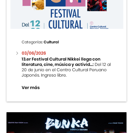
Centro Cultural Peruano Japonés
Cursos
Museo de la Inmigración Japonesa
Categorías:
Cultural
Fondo Editorial
03/06/2026
13.er Festival Cultural Nikkei llega con
literatura, cine, música y activid...:
Del 12 al
Teatro Peruano Japonés
20 de junio en el Centro Cultural Peruano
Japonés. Ingreso libre.
Ver más