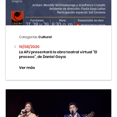
Centro Cultural Peruano Japonés
Cursos
Museo de la Inmigración Japonesa
Categorías:
Cultural
Fondo Editorial
19/08/2020
La APJ presentará la obra teatral virtual “El
proceso”, de Daniel Goya:
Teatro Peruano Japonés
Ver más