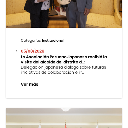
Centro Cultural Peruano Japonés
Cursos
Museo de la Inmigración Japonesa
Categorías:
Institucional
Fondo Editorial
05/08/2026
La Asociación Peruano Japonesa recibió la
visita del alcalde del distrito d...:
Teatro Peruano Japonés
Delegación japonesa dialogó sobre futuras
iniciativas de colaboración e in...
Ver más