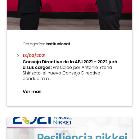
Centro Cultural Peruano Japonés
Cursos
Museo de la Inmigración Japonesa
Categorías:
Institucional
Fondo Editorial
13/03/2021
Consejo Directivo de la APJ 2021 – 2022 juró
a sus cargos:
Presidido por Antonio Yzena
Teatro Peruano Japonés
Shinzato, el nuevo Consejo Directivo
conducirá a...
Ver más