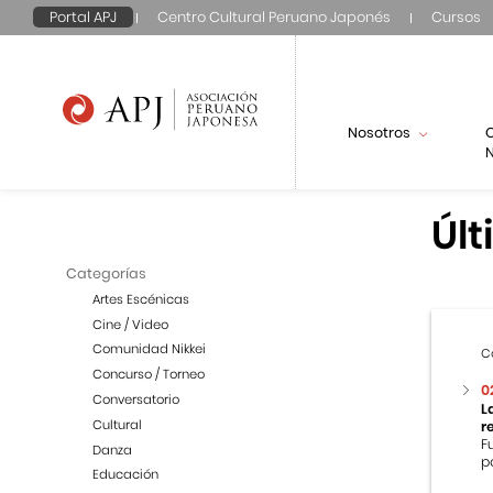
Portal APJ
Centro Cultural Peruano Japonés
Cursos
Nosotros
N
Últ
Categorías
Artes Escénicas
Cine / Video
Comunidad Nikkei
C
Concurso / Torneo
0
Conversatorio
L
Cultural
r
F
Danza
p
Educación