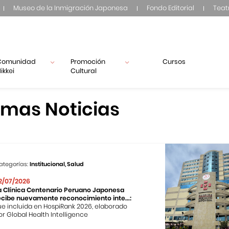
Museo de la Inmigración Japonesa
Fondo Editorial
Teat
Comunidad
Promoción
Cursos
ikkei
Cultural
imas Noticias
ategorías:
Institucional, Salud
2/07/2026
a Clínica Centenario Peruano Japonesa
ecibe nuevamente reconocimiento inte...:
ue incluida en HospiRank 2026, elaborado
or Global Health Intelligence