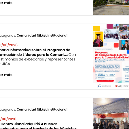
er más
ategorías:
Comunidad Nikkei, Institucional
0/06/2026
harla informativa sobre el Programa de
ormación de Líderes para la Comuni...:
Con
estimonios de exbecarios y representantes
e JICA
er más
ategorías:
Comunidad Nikkei, Institucional
9/06/2026
l Centro Jinnai adquirió 4 nuevas
amionetas para el traslado de los kōreisha: