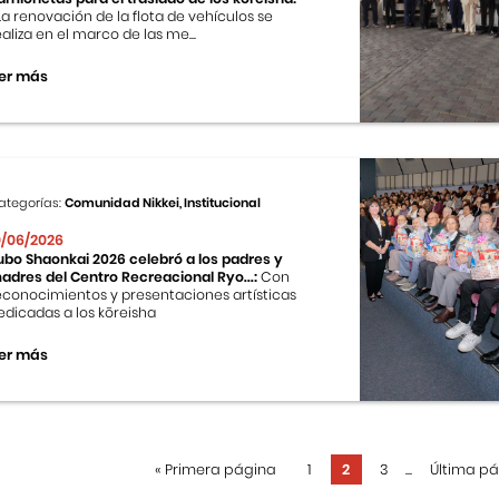
 La renovación de la flota de vehículos se
ealiza en el marco de las me...
er más
ategorías:
Comunidad Nikkei, Institucional
0/06/2026
ubo Shaonkai 2026 celebró a los padres y
adres del Centro Recreacional Ryo...:
Con
econocimientos y presentaciones artísticas
edicadas a los kōreisha
er más
«
Primera página
1
2
3
...
Última p