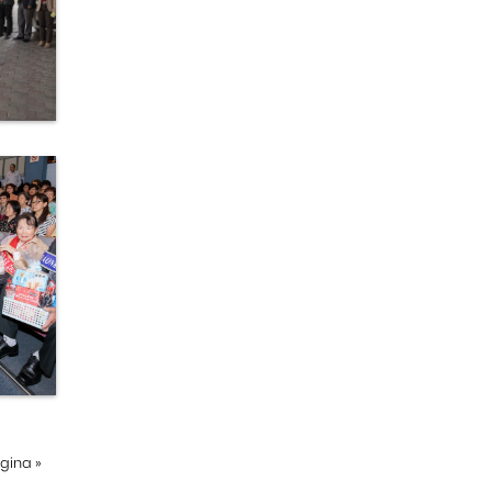
ágina
»