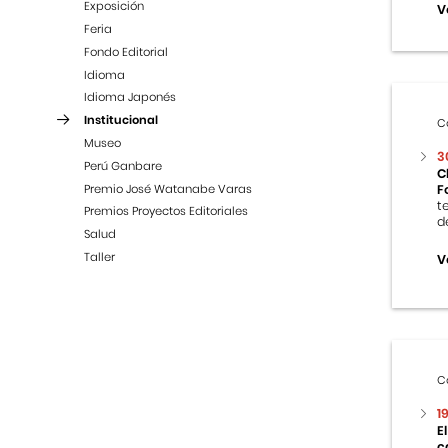
Exposición
V
Feria
Fondo Editorial
Idioma
Idioma Japonés
Institucional
C
Museo
3
Perú Ganbare
C
Premio José Watanabe Varas
F
t
Premios Proyectos Editoriales
d
Salud
Taller
V
C
1
E
c