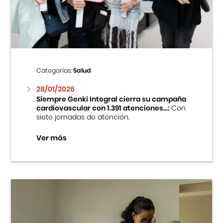
Centro Cultural Peruano Japonés
Cursos
Museo de la Inmigración Japonesa
Categorías:
Salud
Fondo Editorial
28/01/2026
Siempre Genki Integral cierra su campaña
cardiovascular con 1.391 atenciones...:
Con
Teatro Peruano Japonés
siete jornadas de atención.
Ver más