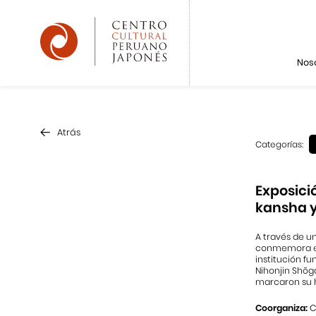
Nos
Atrás
Categorías:
Exposici
kansha y
A través de u
conmemora el 
institución f
Nihonjin Shōga
marcaron su h
Coorganiza:
C