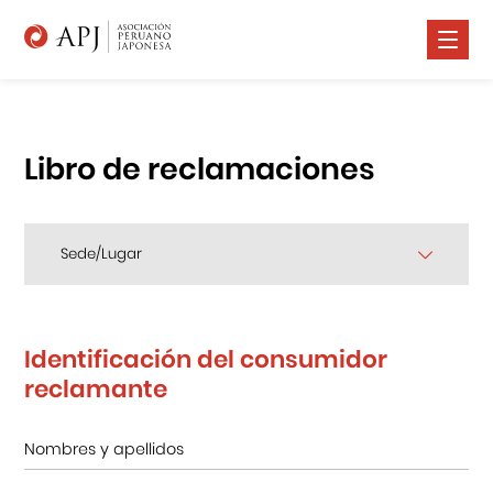
Nosotros
Comunidad Nikkei
Libro de reclamaciones
Promoción Cultural
Cursos
Sede/Lugar
Salud
Prensa
Identificación del consumidor
reclamante
Contáctanos
Portal APJ