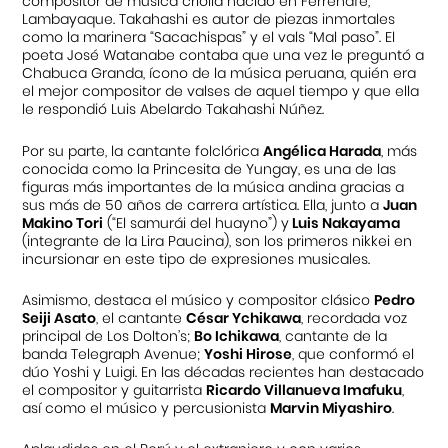
compositor de música criolla nacido en Ferreñafe,
Lambayaque. Takahashi es autor de piezas inmortales
como la marinera “Sacachispas” y el vals “Mal paso”. El
poeta José Watanabe contaba que una vez le preguntó a
Chabuca Granda, ícono de la música peruana, quién era
el mejor compositor de valses de aquel tiempo y que ella
le respondió Luis Abelardo Takahashi Núñez.
Por su parte, la cantante folclórica
Angélica Harada
, más
conocida como la Princesita de Yungay, es una de las
figuras más importantes de la música andina gracias a
sus más de 50 años de carrera artística. Ella, junto a
Juan
Makino Tori
(“El samurái del huayno”) y
Luis Nakayama
(integrante de la Lira Paucina), son los primeros nikkei en
incursionar en este tipo de expresiones musicales.
Asimismo, destaca el músico y compositor clásico
Pedro
Seiji Asato
, el cantante
César Ychikawa
, recordada voz
principal de Los Dolton’s;
Bo Ichikawa
, cantante de la
banda Telegraph Avenue;
Yoshi Hirose
, que conformó el
dúo Yoshi y Luigi. En las décadas recientes han destacado
el compositor y guitarrista
Ricardo Villanueva Imafuku
,
así como el músico y percusionista
Marvin Miyashiro
.