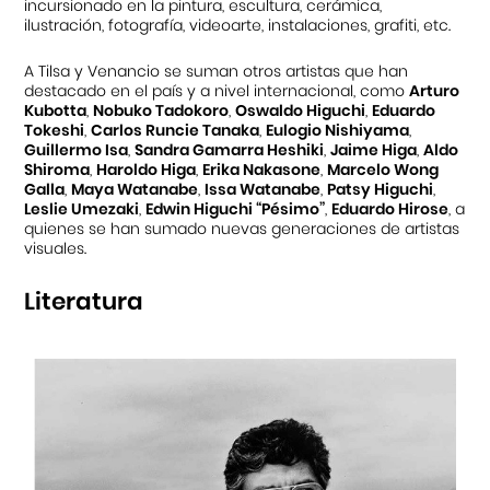
incursionado en la pintura, escultura, cerámica,
ilustración, fotografía, videoarte, instalaciones, grafiti, etc.
A Tilsa y Venancio se suman otros artistas que han
destacado en el país y a nivel internacional, como
Arturo
Kubotta
,
Nobuko Tadokoro
,
Oswaldo Higuchi
,
Eduardo
Tokeshi
,
Carlos Runcie Tanaka
,
Eulogio Nishiyama
,
Guillermo Isa
,
Sandra Gamarra Heshiki
,
Jaime Higa
,
Aldo
Shiroma
,
Haroldo Higa
,
Erika Nakasone
,
Marcelo Wong
Galla
,
Maya Watanabe
,
Issa Watanabe
,
Patsy Higuchi
,
Leslie Umezaki
,
Edwin Higuchi “Pésimo”
,
Eduardo Hirose
, a
quienes se han sumado nuevas generaciones de artistas
visuales.
Literatura