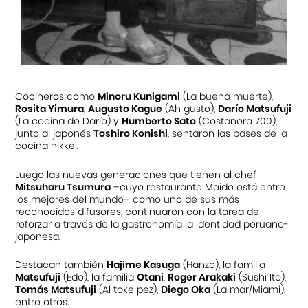
Cocineros como
Minoru Kunigami
(La buena muerte),
Rosita Yimura
,
Augusto Kague
(Ah gusto),
Darío Matsufuji
(La cocina de Darío) y
Humberto Sato
(Costanera 700),
junto al japonés
Toshiro Konishi
, sentaron las bases de la
cocina nikkei.
Luego las nuevas generaciones que tienen al chef
Mitsuharu Tsumura
–cuyo restaurante Maido está entre
los mejores del mundo– como uno de sus más
reconocidos difusores, continuaron con la tarea de
reforzar a través de la gastronomía la identidad peruano-
japonesa.
Destacan también
Hajime Kasuga
(Hanzo), la familia
Matsufuji
(Edo), la familia
Otani
,
Roger Arakaki
(Sushi Ito),
Tomás Matsufuji
(Al toke pez),
Diego Oka
(La mar/Miami),
entre otros.