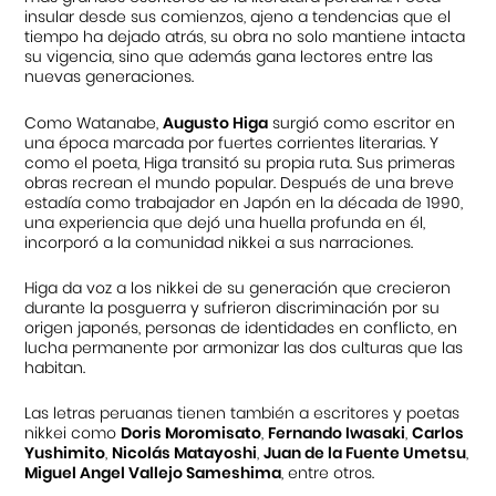
insular desde sus comienzos, ajeno a tendencias que el
tiempo ha dejado atrás, su obra no solo mantiene intacta
su vigencia, sino que además gana lectores entre las
nuevas generaciones.
Como Watanabe,
Augusto Higa
surgió como escritor en
una época marcada por fuertes corrientes literarias. Y
como el poeta, Higa transitó su propia ruta. Sus primeras
obras recrean el mundo popular. Después de una breve
estadía como trabajador en Japón en la década de 1990,
una experiencia que dejó una huella profunda en él,
incorporó a la comunidad nikkei a sus narraciones.
Higa da voz a los nikkei de su generación que crecieron
durante la posguerra y sufrieron discriminación por su
origen japonés, personas de identidades en conflicto, en
lucha permanente por armonizar las dos culturas que las
habitan.
Las letras peruanas tienen también a escritores y poetas
nikkei como
Doris Moromisato
,
Fernando Iwasaki
,
Carlos
Yushimito
,
Nicolás Matayoshi
,
Juan de la Fuente Umetsu
,
Miguel Angel Vallejo Sameshima
, entre otros.