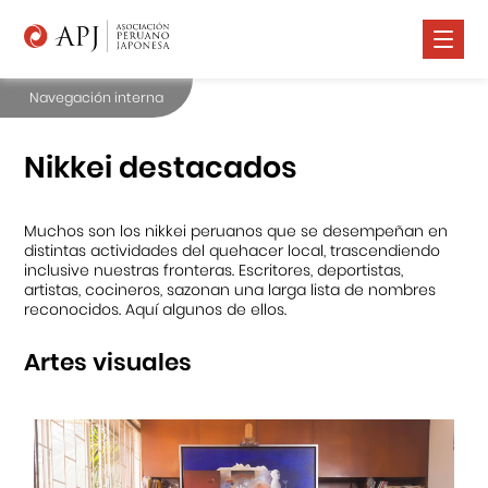
Navegación interna
Nosotros
Comunidad Nikkei
Nikkei destacados
Promoción Cultural
Muchos son los nikkei peruanos que se desempeñan en
Cursos
distintas actividades del quehacer local, trascendiendo
inclusive nuestras fronteras. Escritores, deportistas,
Salud
artistas, cocineros, sazonan una larga lista de nombres
reconocidos. Aquí algunos de ellos.
Prensa
Artes visuales
Contáctanos
Portal APJ