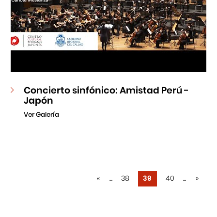
Concierto sinfónico: Amistad Perú -
Japón
Ver Galería
«
...
38
39
40
...
»