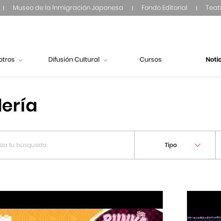
Museo de la Inmigración Japonesa
Fondo Editorial
Teat
otros
Difusión Cultural
Cursos
Noti
lería
Tipo