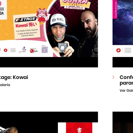
tage: Kowai
Confe
para
alería
Ver Gal