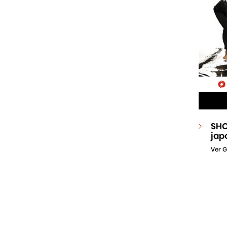
SHO
jap
Ver G