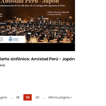
erto sinfónico: Amistad Perú - Japón
ería
ágina
...
38
39
40
...
Última página
»