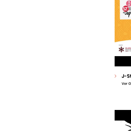
J-S
Ver G