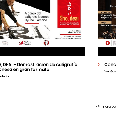
, DEAI - Demostración de caligrafía
Conci
onesa en gran formato
Ver Gal
alería
«
Primera p