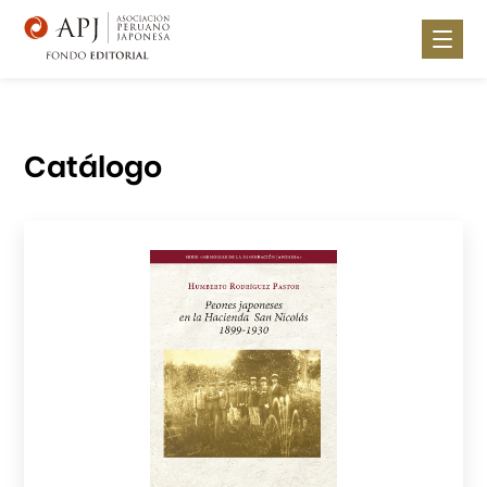
Nosotros
Noticias
Catálogo
Publica con nosotros
Lugares de Venta
Catálogo
Contáctanos
Portal APJ
Centro Cultural Peruano Japonés