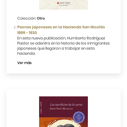
Cursos
Colección:
Otro
Museo de la Inmigración Japonesa
Peones japoneses en la Hacienda San Nicolás
1899 - 1930
Fondo Editorial
En esta nueva publicación, Humberto Rodríguez
Pastor se adentra en la historia de los inmigrantes
japoneses que llegaron a trabajar en esta
Teatro Peruano Japonés
hacienda.
Ver más