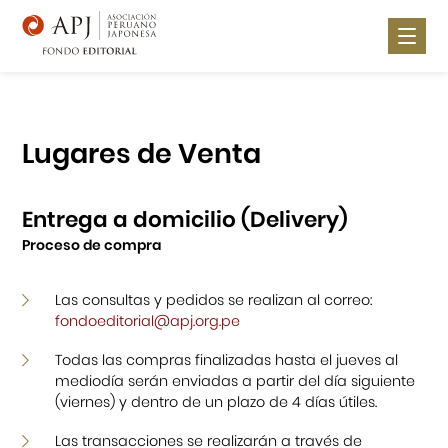
Nosotros
Noticias
Lugares de Venta
Publica con nosotros
Entrega a domicilio (Delivery)
Lugares de Venta
Proceso de compra
Catálogo
Las consultas y pedidos se realizan al correo:
Contáctanos
fondoeditorial@apj.org.pe
Todas las compras finalizadas hasta el jueves al
mediodía serán enviadas a partir del día siguiente
Portal APJ
(viernes) y dentro de un plazo de 4 días útiles.
Las transacciones se realizarán a través de
Centro Cultural Peruano Japonés