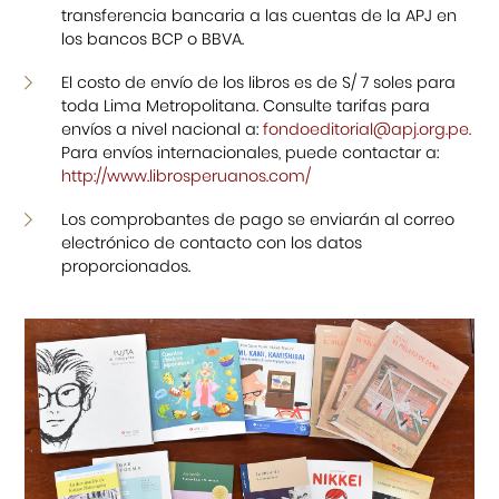
transferencia bancaria a las cuentas de la APJ en
los bancos BCP o BBVA.
Cursos
El costo de envío de los libros es de S/ 7 soles para
Museo de la Inmigración Japonesa
toda Lima Metropolitana. Consulte tarifas para
envíos a nivel nacional a:
fondoeditorial@apj.org.pe
.
Fondo Editorial
Para envíos internacionales, puede contactar a:
http://www.librosperuanos.com/
Teatro Peruano Japonés
Los comprobantes de pago se enviarán al correo
electrónico de contacto con los datos
proporcionados.