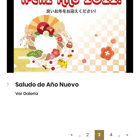
Saludo de Año Nuevo
Ver Galería
«
...
2
3
4
...
»