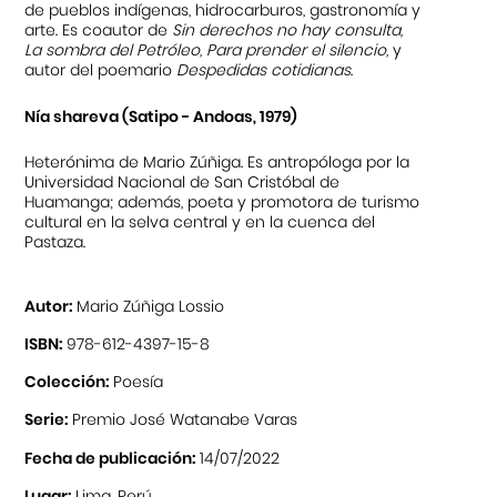
de pueblos indígenas, hidrocarburos, gastronomía y
arte. Es coautor de
Sin derechos no hay consulta,
La sombra del Petróleo, Para prender el silencio,
y
autor del poemario
Despedidas cotidianas
.
Nía shareva (Satipo - Andoas, 1979)
Heterónima de Mario Zúñiga. Es antropóloga por la
Universidad Nacional de San Cristóbal de
Huamanga; además, poeta y promotora de turismo
cultural en la selva central y en la cuenca del
Pastaza.
Autor:
Mario Zúñiga Lossio
ISBN:
978-612-4397-15-8
Colección:
Poesía
Serie:
Premio José Watanabe Varas
Fecha de publicación:
14/07/2022
Lugar:
Lima, Perú