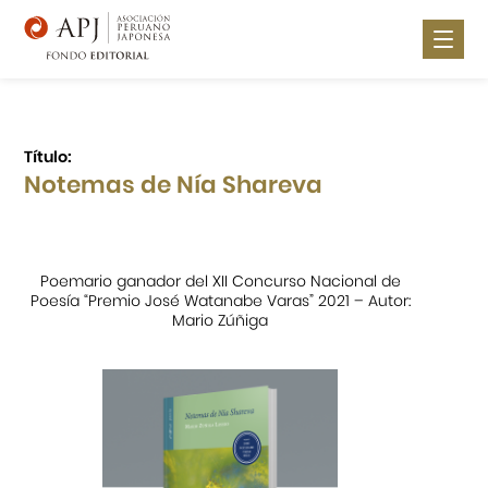
Nosotros
Noticias
Título:
Notemas de Nía Shareva
Publica con nosotros
Lugares de Venta
Poemario ganador del XII Concurso Nacional de
Catálogo
Poesía “Premio José Watanabe Varas” 2021 – Autor:
Mario Zúñiga
Contáctanos