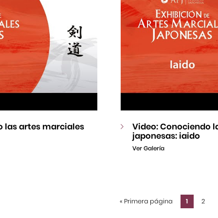
 las artes marciales
Video: Conociendo l
japonesas: iaido
Ver Galería
«
Primera página
1
2