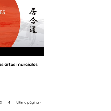
as artes marciales
3
4
Última página
»