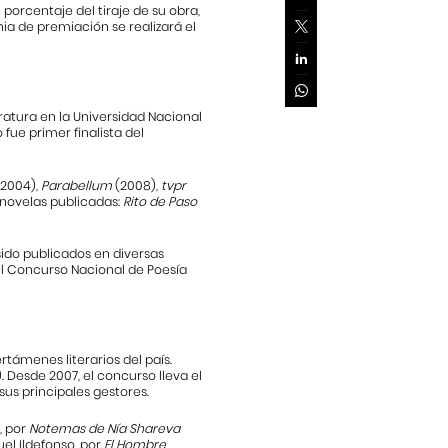
 porcentaje del tiraje de su obra,
nia de premiación se realizará el
eratura en la Universidad Nacional
 fue primer finalista del
(2004),
Parabellum
(2008),
tvpr
 novelas publicadas:
Rito de Paso
sido publicados en diversas
del Concurso Nacional de Poesía
támenes literarios del país.
. Desde 2007, el concurso lleva el
s principales gestores.
, por
Notemas de Nía Shareva
uel Ildefonso, por
El Hombre