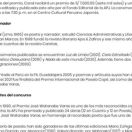
del premio, Coral recibirá un premio de S/ 7,000.00 (siete mil soles) y un
á editada y publicada este año por el Fondo Editorial de la APJ. La ceremo
 a las 7:30 p. m. en el Centro Cultural Peruano Japonés.
anador
l (Lima, 1965) es poeta y narrador; estudió Ciencias Administrativas y Lit
n Marcos. En 1998 fundó la revista literaria Ajos & Zafiros y ese mismo año
e cuentos de la revista Caretas.
poemarios publicados se encuentran
Luz de Limbo
(2001),
Cielo Estrellado
stico Deleuziano
(2019) y
Nada de este mundo
(2020). Además, tiene dos
graciones
(2009).
tado al Perú en la FIL Guadalajara 2005 y poemas y artículos suyos han 
n el 2021 fue finalista del Premio Internacional de Poesía Copé, así como 
abe Varas.
tes del concurso
en 1990, el Premio José Watanabe Varas es uno de los más reconocidos cer
cha, la APJ ha premiado y publicado 24 obras (12 en Cuento y 12 en Poesía)
José Watanabe Varas, en homenaje al recordado poeta que fue uno de su
oría de poesía, han sido ganadores de las últimas ediciones: Mario Zúñiga
ina Garrido, por
Herencia
(2019), Valeria Román, por
Matrioska
(2017); y Mig