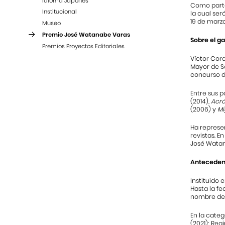
Idioma Japonés
Como parte 
Institucional
la cual ser
19 de marzo
Museo
Premio José Watanabe Varas
Sobre el g
Premios Proyectos Editoriales
Víctor Cora
Mayor de Sa
concurso d
Entre sus 
(2014),
Acró
(2006) y
Mi
Ha represen
revistas. E
José Watan
Anteceden
Instituido 
Hasta la fe
nombre de 
En la categ
(2021); Reg