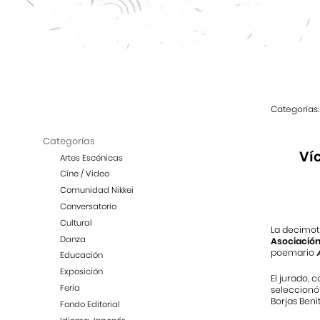
Categorías:
Categorías
Ví
Artes Escénicas
Cine / Video
Comunidad Nikkei
Conversatorio
Cultural
La decimot
Danza
Asociació
poemario
Educación
Exposición
El jurado, 
Feria
seleccionó 
Borjas Beni
Fondo Editorial