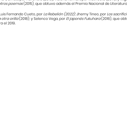
 otros poemas
(2015), que obtuvo además el Premio Nacional de Literatura 2
 Luis Fernando Cueto, por
La Rebelión (2022);
Jhemy Tineo, por
Los sacrific
 otra orilla
(2018); y Selenco Vega, por
El japonés Fukuhara
(2016), que ob
a el 2019.