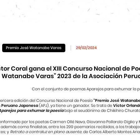
Premio José Watanabe Varas
29/02/2024
ctor Coral gana el XIII Concurso Nacional de Po
Watanabe Varas” 2023 de la Asociación Per
Con el conjunto de poemas Aparejos para exhumar la p
ercera edición del Concurso Nacional de Poesía
“Premio José Watanabe
n Peruano Japonesa
(APJ), ya tiene un ganador. Se trata de
Víctor Orland
Aparejos para exhumar la poesía
bajo el seudónimo de Chikihiro Churata
conformado por los poetas Carmen Ollé Nava, Giovanna Pollarolo Giglio y 
además como finalistas, entre los 299 poemarios recibidos, a los trabaj
tes; y
Retrato a contraluz en plano ausente,
de Carlos Alberto Montes Aria