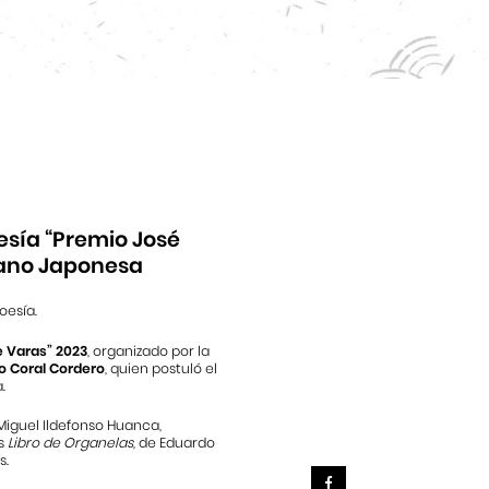
esía “Premio José
uano Japonesa
oesía.
 Varas” 2023
, organizado por la
o Coral Cordero
, quien postuló el
.
Miguel Ildefonso Huanca,
os
Libro de Organelas,
de Eduardo
s.