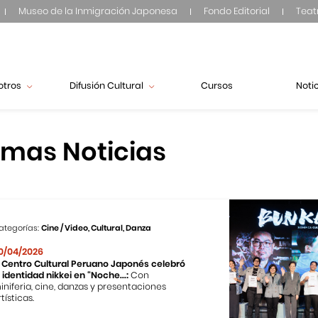
Museo de la Inmigración Japonesa
Fondo Editorial
Teat
otros
Difusión Cultural
Cursos
Noti
imas Noticias
ategorías:
Cine / Video, Cultural, Danza
0/04/2026
l Centro Cultural Peruano Japonés celebró
a identidad nikkei en “Noche...:
Con
iniferia, cine, danzas y presentaciones
tísticas.