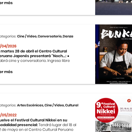
er más
ategorías:
Cine / Video, Conversatorio, Danza
1/04/2026
l martes 28 de abril el Centro Cultural
eruano Japonés presentará “Noch...:
●
abrá cine y conversatorio. Ingreso libre
er más
ategorías:
Artes Escénicas, Cine / Video, Cultural
0/05/2022
uelve el Festival Cultural Nikkei en su
odalidad presencial:
Tendrá lugar del 18 al
2 de mayo en el Centro Cultural Peruano