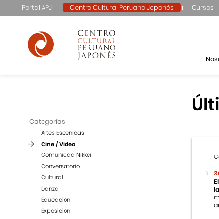
Portal APJ
Centro Cultural Peruano Japonés
Cursos
Nos
Últ
Categorías
Artes Escénicas
Cine / Video
Comunidad Nikkei
C
Conversatorio
3
Cultural
E
Danza
l
m
Educación
ar
Exposición