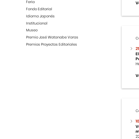
Feria
V
Fondo Editorial
Idioma Japonés
Institucional
Museo
Premio José Watanabe Varas
C
Premios Proyectos Editoriales
2
E
P
H
V
C
1
V
m
2