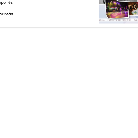
aponés.
er más