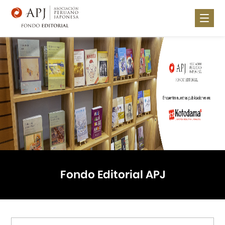
Nosotros
Noticias
Publica con nosotros
Lugares de Venta
Catálogo
Contáctanos
Fondo Editorial APJ
Portal APJ
Centro Cultural Peruano Japonés