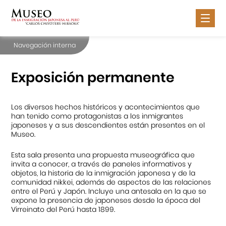
Navegación interna
Nosotros
Inmigración Japonesa
Exposición permanente
Exposiciones
Los diversos hechos históricos y acontecimientos que
Actividades
han tenido como protagonistas a los inmigrantes
japoneses y a sus descendientes están presentes en el
Servicios
Museo.
Contáctanos
Esta sala presenta una propuesta museográfica que
invita a conocer, a través de paneles informativos y
objetos, la historia de la inmigración japonesa y de la
comunidad nikkei, además de aspectos de las relaciones
entre el Perú y Japón. Incluye una antesala en la que se
expone la presencia de japoneses desde la época del
Portal APJ
Virreinato del Perú hasta 1899.
Centro Cultural Peruano Japonés