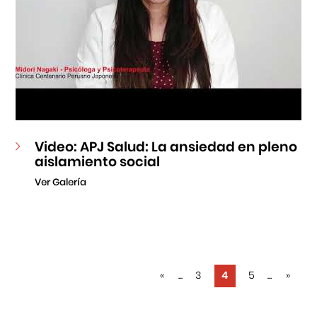
Video: APJ Salud: La ansiedad en pleno
aislamiento social
Ver Galería
«
...
3
4
5
...
»