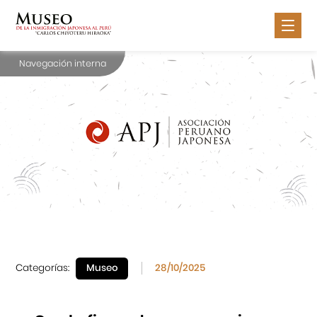
Navegación interna
Nosotros
Inmigración Japonesa
Exposiciones
Actividades
Servicios
Contáctanos
Categorías:
Museo
28/10/2025