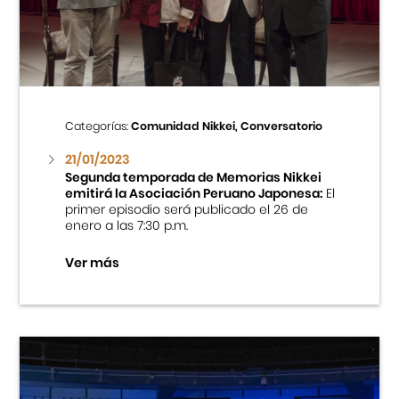
Cursos
Museo de la Inmigración Japonesa
Fondo Editorial
Categorías:
Comunidad Nikkei, Conversatorio
21/01/2023
Teatro Peruano Japonés
Segunda temporada de Memorias Nikkei
emitirá la Asociación Peruano Japonesa:
El
primer episodio será publicado el 26 de
enero a las 7:30 p.m.
Ver más