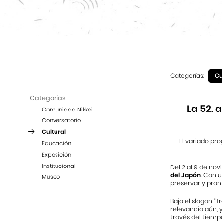
Categorías:
Cu
Categorías
La 52. 
Comunidad Nikkei
Conversatorio
Cultural
El variado pro
Educación
Exposición
Institucional
Del 2 al 9 de no
del Japón
. Con 
Museo
preservar y prom
Bajo el slogan “
relevancia aún, 
través del tiemp