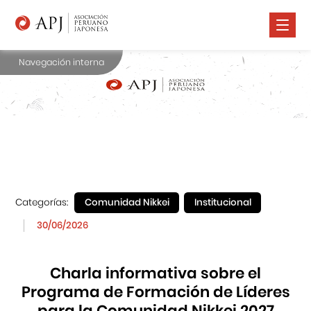
Navegación interna
Nosotros
Comunidad Nikkei
Promoción Cultural
Cursos
Salud
Categorías:
Comunidad Nikkei
Institucional
Prensa
30/06/2026
Contáctanos
Charla informativa sobre el
Programa de Formación de Líderes
para la Comunidad Nikkei 2027