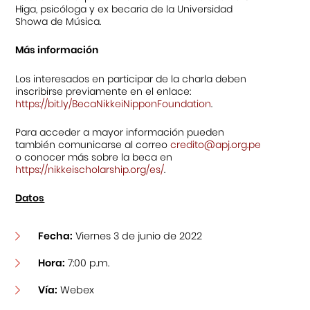
Higa, psicóloga y ex becaria de la Universidad
Showa de Música.
Más información
Los interesados en participar de la charla deben
inscribirse previamente en el enlace:
https://bit.ly/BecaNikkeiNipponFoundation
.
Para acceder a mayor información pueden
también comunicarse al correo
credito@apj.org.pe
o conocer más sobre la beca en
https://nikkeischolarship.org/es/
.
Datos
Fecha:
Viernes 3 de junio de 2022
Hora:
7:00 p.m.
Vía:
Webex