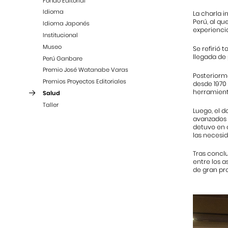
Fondo Editorial
Idioma
La charla i
Perú, al qu
Idioma Japonés
experiencia
Institucional
Museo
Se refirió 
llegada de 
Perú Ganbare
Premio José Watanabe Varas
Posteriorme
Premios Proyectos Editoriales
desde 1970 
herramient
Salud
Taller
Luego, el d
avanzados r
detuvo en c
las necesid
Tras conclu
entre los a
de gran pr