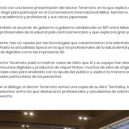
nició con una breve presentación del doctor Teramoto, en la que explicó 
e llegó para participar en el Conversatorio Internacional Nikkei. Asimis
 académica y profesional, y sus raíces japonesas.
también al acuerdo de gobierno a gobierno establecido en 1917 entre Méxi
profesionales de la salud al país centroamericano y que explica la gran p
nte, hizo un repaso por las tecnologías que caracterizaron a la odontol
hasta la actualidad, época en la que los profesionales de la salud dent
as digitales como las impresoras 3D.
octor Teramoto pasó a mostrar casos de éxito que él y su equipo han ate
ecursos digitales y productos de níquel titanio, muchos de ellos de orige
ada caso para analizarlo con la ayuda del público y explicó la manera en
ades particulares de los pacientes.
ir el diálogo, el doctor Teramoto sorteó una copia de su libro “Sentalloy, l
sistentes, entre los que destacaron profesionales y estudiantes de odonto
ovecho.