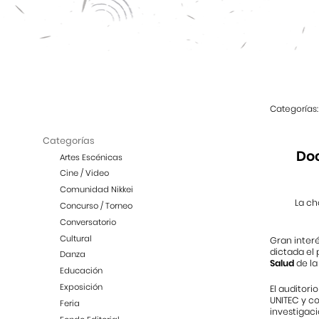
Categorías:
Categorías
Doc
Artes Escénicas
Cine / Video
Comunidad Nikkei
La ch
Concurso / Torneo
Conversatorio
Cultural
Gran inter
dictada el 
Danza
Salud
de l
Educación
Exposición
El auditorio
UNITEC y c
Feria
investigaci