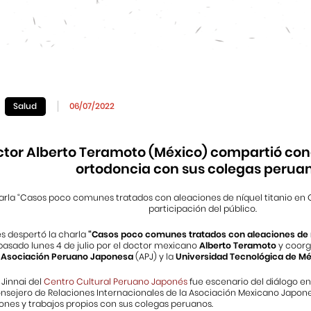
Salud
06/07/2022
tor Alberto Teramoto (México) compartió co
ortodoncia con sus colegas perua
arla “Casos poco comunes tratados con aleaciones de níquel titanio en
participación del público.
és despertó la charla
“Casos poco comunes tratados con aleaciones de n
pasado lunes 4 de julio por el doctor mexicano
Alberto Teramoto
y coorg
a
Asociación Peruano Japonesa
(APJ) y la
Universidad Tecnológica de Mé
 Jinnai del
Centro Cultural Peruano Japonés
fue escenario del diálogo en
onsejero de Relaciones Internacionales de la Asociación Mexicano Japon
ones y trabajos propios con sus colegas peruanos.