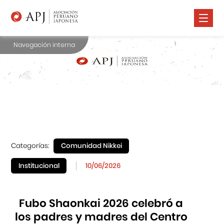
Navegación interna
Nosotros
Comunidad Nikkei
Promoción Cultural
Cursos
Salud
Categorías:
Comunidad Nikkei
Prensa
Institucional
10/06/2026
Contáctanos
Fubo Shaonkai 2026 celebró a
los padres y madres del Centro