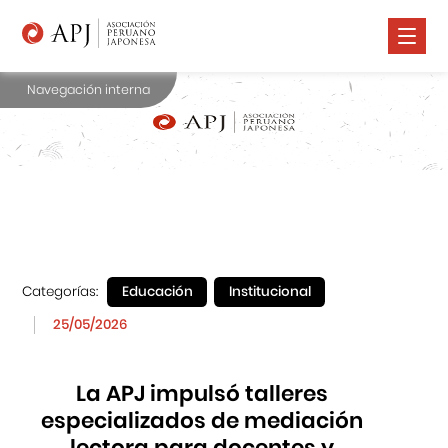
Navegación interna
Nosotros
Comunidad Nikkei
Promoción Cultural
Cursos
Salud
Categorías:
Educación
Institucional
Prensa
25/05/2026
Contáctanos
La APJ impulsó talleres
especializados de mediación
lectora para docentes y