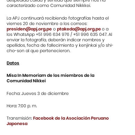
despedida cálida y sentida que siempre nos ha
caracterizado como Comunidad Nikkkei.
La APJ continuará recibiendo fotografías hasta el
viernes 20 de noviembre a los correos:
presiden@apj.org.pe
o
ptakeda@apj.org.pe
o a
los WhatsApp +51 996 634 976 / +51 996 635 047. Al
enviar la fotografía, deberán indicar nombres y
apellidos, fecha de fallecimiento y kenjinkai y/o shi-
cho-son al que pertenecieron.
Datos
Misa In Memoriam de los miembros de la
Comunidad Nikkei
Fecha: Jueves 3 de diciembre
Hora: 7:00 p. m.
Transmisión:
Facebook de la Asociación Peruano
Japonesa