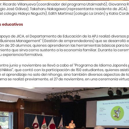
der: Ricardo Villanueva (coordinador del programa Utaimashō), Giovanna Re
egio José Gálvez), Takeharu Nakagawa (representante residente de JICA), 
el colegio Hideyo Noguchi), Edith Martinez (colegio La Unión) y Katia Corde
 educativos
apoyo de JICA, el Departamento de Educación de la APJ realizó diversos pr
Business Management” (Gestión de emprendedores) que se desarrolló ent
ión de 20 alumnos, quienes aprendieron las herramientas básicas para l
ento que sirva como sustento a la economía familiar. Durante la ceremo
u experiencia formativa.
entre junio y noviembre se llevó a cabo el “Programa de Idioma Japonés 
ikkei”, que contó con la participación de 150 estudiantes, quienes asistie
n el aprendizaje no solo del nihongo, sino también diversos aspectos de l
ma se realizó previamente, el 27 de noviembre, en una ceremonia virtual