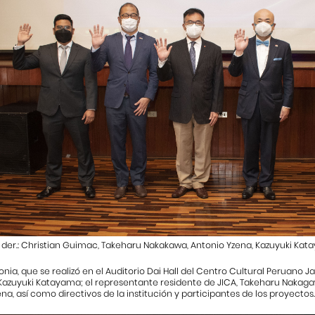
 a der.: Christian Guimac, Takeharu Nakakawa, Antonio Yzena, Kazuyuki Ka
nia, que se realizó en el Auditorio Dai Hall del Centro Cultural Peruano J
Kazuyuki Katayama; el representante residente de JICA, Takeharu Nakagaw
na, así como directivos de la institución y participantes de los proyectos.