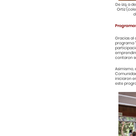
De izq. a 
Ortiz (col
d
Programas
Gracias al 
programa “
participac
emprendimi
contaron s
Asimismo, 
Comunidad N
iniciaron e
este progra