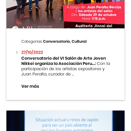
Centro Cultural Peruano Japonés
Cursos
Museo de la Inmigración Japonesa
Categorías:
Conversatorio, Cultural
Fondo Editorial
27/10/2022
Conversatorio del VI Salón de Arte Joven
Nikkei organiza la Asociación Peru...:
Con la
Teatro Peruano Japonés
participación de los artistas expositores y
Juan Peralta, curador de ...
Ver más