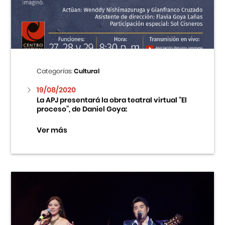
Centro Cultural Peruano Japonés
Cursos
Museo de la Inmigración Japonesa
Categorías:
Cultural
Fondo Editorial
19/08/2020
La APJ presentará la obra teatral virtual “El
proceso”, de Daniel Goya:
Teatro Peruano Japonés
Ver más