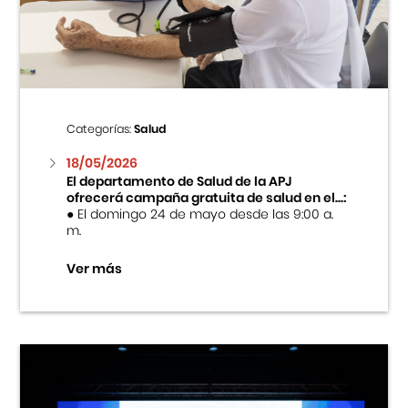
Centro Cultural Peruano Japonés
Cursos
Museo de la Inmigración Japonesa
Categorías:
Salud
Fondo Editorial
18/05/2026
El departamento de Salud de la APJ
ofrecerá campaña gratuita de salud en el...:
Teatro Peruano Japonés
● El domingo 24 de mayo desde las 9:00 a.
m.
Ver más