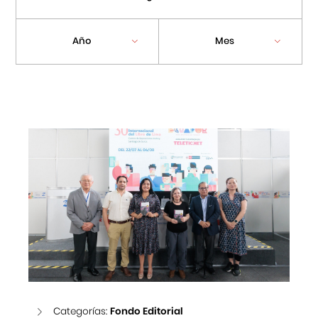
Centro Cultural Peruano Japonés
Año
Mes
Cursos
Museo de la Inmigración Japonesa
Fondo Editorial
Teatro Peruano Japonés
Categorías:
Fondo Editorial