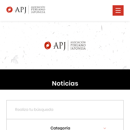
Nosotros
Comunidad Nikkei
Promoción Cultural
Cursos
Salud
Noticias
Prensa
Contáctanos
Categoría
Portal APJ