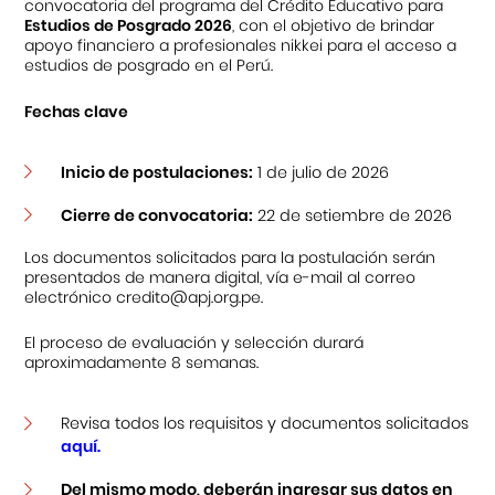
convocatoria del programa del Crédito Educativo para
Estudios de Posgrado 2026
, con el objetivo de brindar
apoyo financiero a profesionales nikkei para el acceso a
Centro Cultural Peruano Japonés
estudios de posgrado en el Perú.
Cursos
Fechas clave
Museo de la Inmigración Japonesa
Inicio de postulaciones:
1 de julio de 2026
Fondo Editorial
Cierre de convocatoria:
22 de setiembre de 2026
Teatro Peruano Japonés
Los documentos solicitados para la postulación serán
presentados de manera digital, vía e-mail al correo
electrónico
credito@apj.org.pe
.
El proceso de evaluación y selección durará
aproximadamente 8 semanas.
Revisa todos los requisitos y documentos solicitados
aquí
.
Del mismo modo, deberán ingresar sus datos en