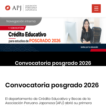
Navegación interna
Nosotros
Comunidad Nikkei
Promoción Cultural
Cursos
Convocatoria posgrado 2026
Salud
Prensa
Contáctanos
Convocatoria posgrado 2026
El departamento de Crédito Educativo y Becas de la
Asociación Peruano Japonesa (APJ) abrió su primera
Portal APJ