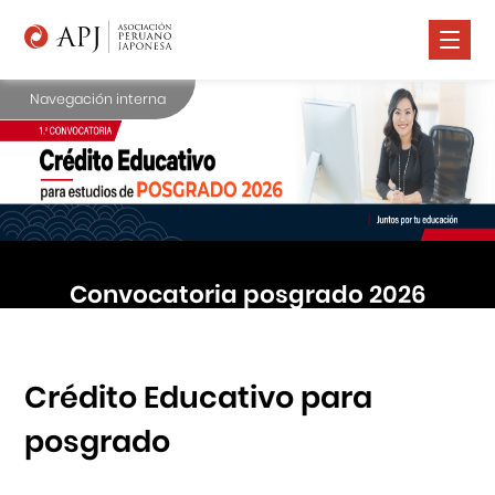
Navegación interna
Nosotros
Comunidad Nikkei
Promoción Cultural
Cursos
Convocatoria posgrado 2026
Salud
Prensa
Contáctanos
Crédito Educativo para
posgrado
Portal APJ