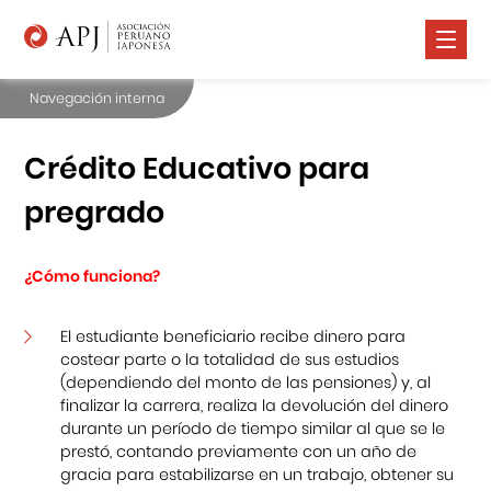
Navegación interna
Nosotros
Comunidad Nikkei
Crédito Educativo para
Promoción Cultural
pregrado
Cursos
¿Cómo funciona?
Salud
Prensa
El estudiante beneficiario recibe dinero para
costear parte o la totalidad de sus estudios
(dependiendo del monto de las pensiones) y, al
Contáctanos
finalizar la carrera, realiza la devolución del dinero
durante un período de tiempo similar al que se le
prestó, contando previamente con un año de
gracia para estabilizarse en un trabajo, obtener su
Portal APJ