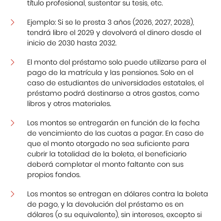
título profesional, sustentar su tesis, etc.
Ejemplo: Si se le presta 3 años (2026, 2027, 2028),
Centro Cultural Peruano Japonés
tendrá libre el 2029 y devolverá el dinero desde el
inicio de 2030 hasta 2032.
Cursos
El monto del préstamo solo puede utilizarse para el
Museo de la Inmigración Japonesa
pago de la matrícula y las pensiones. Solo en el
caso de estudiantes de universidades estatales, el
Fondo Editorial
préstamo podrá destinarse a otros gastos, como
libros y otros materiales.
Teatro Peruano Japonés
Los montos se entregarán en función de la fecha
de vencimiento de las cuotas a pagar. En caso de
que el monto otorgado no sea suficiente para
cubrir la totalidad de la boleta, el beneficiario
deberá completar el monto faltante con sus
propios fondos.
Los montos se entregan en dólares contra la boleta
de pago, y la devolución del préstamo es en
dólares (o su equivalente), sin intereses, excepto si